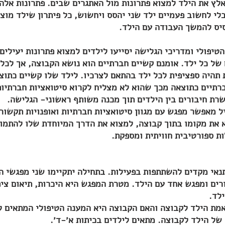
אלץ את הילד למצוא פתרונות מול האתגרים שבים. פתרונות אלה 
לי לחשוב פעמיים ילד שני יהסס ויחשוש, כל פיתרון שילד מוצ
סיס להמשך העבודה עם הילד.
הטיפולי ומדריכי הגלישה יסייעו לילדים למצוא פתרונות יעילי
של כל ילד. אומנם קשיים חברתיים הוא נושא הקבוצה, אך לכל 
 תהיה ספציפית לכל ילד בהתאם לצרכיו. לילד שלו קשיים כתו
רתיים כתוצאה מכך שהוא לא מצליח לקרוא סיטואציות חברתיות
רת חיבורים בין הילדים תוך מכנה משותף ראשוני- הגלישה.
יל מאפשר מפגש עם מגוון סיטואציות חברתיות ואופנויות תקשו
א את מקומו בתוך קבוצה, למצוא את הדרך המיוחדת שלו להתמו
ות ספורטיבית חוויתית ומספקת.
נאי מקדים להשתתפות בפעילות. בתחילה יתקיימו שני מפגשי ה
ים ומפגש אחד עם הילד. מטרת המפגש היא היכרות, תיאום ציפ
ילד.
מת הילד לקבוצה והאם הקבוצה היא המענה הטיפולי המתאים לי
ל הילד לקבוצה. מתאים לילדים בכיתות א׳-ד׳.