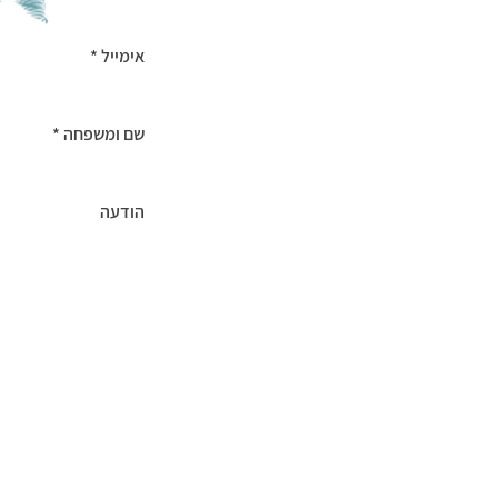
מועדון iSUP לגלישת סאפ (סטנד אפ פאדל) מנוהל ע"י מיכל משיח וממוקם באופן קבוע בחוף הצוק הצפוני, תל אביב (על גבול הרצליה).