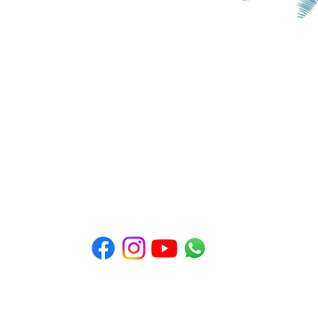
שלח/י