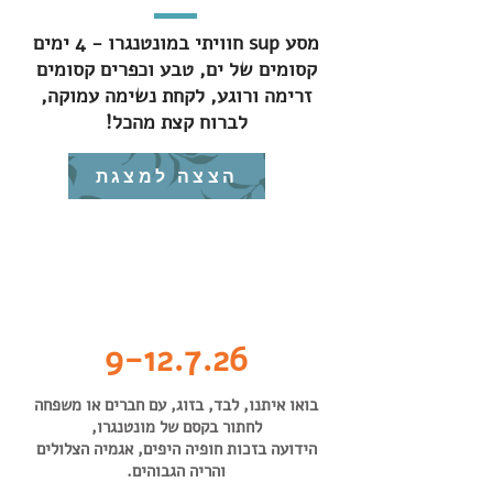
מסע sup חוויתי במונטנגרו - 4 ימים
קסומים של ים, טבע וכפרים קסומים
זרימה ורוגע, לקחת נשימה עמוקה,
לברוח קצת מהכל!
הצצה למצגת
טיול מפנק בפנינה של הים האדריאטי-
חוויה שלמה של טעמים, מראות,
מוזיקה ואנשים מקסימים.
9-12.7.26
בואו איתנו, לבד, בזוג, עם חברים או משפחה
לחתור בקסם של מונטנגרו,
הידועה בזכות חופיה היפים, אגמיה הצלולים
והריה הגבוהים.