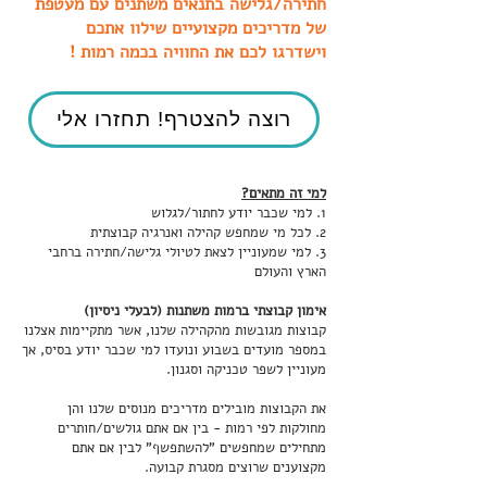
חתירה/גלישה בתנאים משתנים עם מעטפת
של מדריכים מקצועיים שילוו אתכם
וישדרגו לכם את החוויה בכמה רמות !
רוצה להצטרף! תחזרו אלי
למי זה מתאים?
1. למי שכבר יודע לחתור/לגלוש
2. לכל מי שמחפש קהילה ואנרגיה קבוצתית
3. למי שמעוניין לצאת לטיולי גלישה/חתירה ברחבי
הארץ והעולם
אימון קבוצתי ברמות משתנות (לבעלי ניסיון)
קבוצות מגובשות מהקהילה שלנו, אשר מתקיימות אצלנו
במספר מועדים בשבוע ונועדו למי שכבר יודע בסיס, אך
מעוניין לשפר טכניקה וסגנון.
את הקבוצות מובילים מדריכים מנוסים שלנו והן
מחולקות לפי רמות - בין אם אתם גולשים/חותרים
מתחילים שמחפשים "להשתפשף" לבין אם אתם
מקצוענים שרוצים מסגרת קבועה.