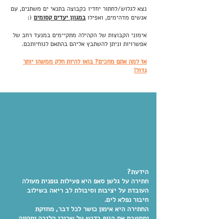
נצא לגלוש/לחתור יחדיו כקבוצה בתנאי ים משתנים, עם
אנשים מדהימים, ואפילו
במגוון יעדים קסומים
(:
אימוני הקבוצות של הקהילה מתקיימים במנעד רחב של
אפשרויות וניתן להשתבץ אליהם בהתאם לנוחיותכם.
אז למה אתם מחכים? בואו להיות חלק ממשהו יותר
גדול!
הידעת?
חתירה על גלשן סאפ היא פעילות גופנית מעולה
העובדת על יציבות וסיבולת לב ריאה בשילוב
חיבור נפלא לים.
החתירה היא אימון כושר לכל דבר, מחזקת
ומחטבת את הגוף בדגש על שרירי הליבה ומהווה