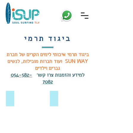
ביגוד תרמי
ביגוד תרמי איכותי לימים הקרים של חברת
SUN WAY ועוד חברות מובילות, לנשים
גברים וילדים
למידע והזמנות צרו קשר
054-582-
7082
חולצת לייקרה פליז תרמית שחורה לגברים
חולצת גלישה תרמית שחורה לנשים
239
249
ש"ח
ש"ח
חולצת
חולצת
לייקרה
גלישה
פליז
תרמית
תרמית
שחורה